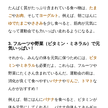
たんぱく質がたっぷり含まれている食べ物は、
たま
ご
や
お肉
、そして
ヨーグルト
。例えば、朝ごはんに
ゆでたまご
や
ささみ
を少し食べると、筋肉が元気に
なって運動会でも力いっぱい走れるようになるよ。
3. フルーツや野菜（ビタミン・ミネラル）で元
気いっぱい！
それから、みんなの体を元気に保つためには、
ビタ
ミン
や
ミネラル
も必要だよ。これらは、フルーツや
野菜にたくさん含まれているんだ。運動会の前は、
消化が良くて食べやすい
バナナ
や
りんご
、
トマト
な
んかがおすすめ！
例えば、朝ごはんに
バナナ
を食べると、ビタミンが
体を元気にしてくれるし、バナナ自体もエネルギー