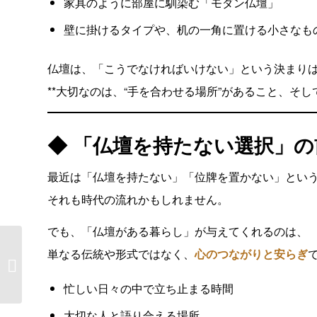
家具のように部屋に馴染む「モダン仏壇」
壁に掛けるタイプや、机の一角に置ける小さなも
仏壇は、「こうでなければいけない」という決まり
**大切なのは、“手を合わせる場所”があること、そして
◆ 「仏壇を持たない選択」
最近は「仏壇を持たない」「位牌を置かない」とい
それも時代の流れかもしれません。
でも、「仏壇がある暮らし」が与えてくれるのは、
🌟おぼんってなあ
単なる伝統や形式ではなく、
心のつながりと安らぎ
に？〜ご先祖さまに
「ありがとう」�...
忙しい日々の中で立ち止まる時間
大切な人と語り合える場所