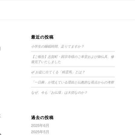
最近の投稿
小学生の睡眠時間、足りてますか？
日
【ご報告】志賀町・因宗寺様のご本堂および御仏具、修
復完了いたしました
🌿 お盆に出てくる「精霊馬」とは？
「一日葬」が増えている理由と仏教的な視点からの考察
なぜ、今も「お仏壇」は大切なのか？
た
過去の投稿
2025年6月
2025年5月
心