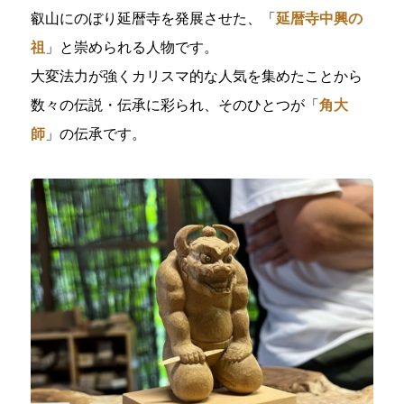
叡山にのぼり延暦寺を発展させた、「
延暦寺中興の
祖
」と崇められる人物です。
大変法力が強くカリスマ的な人気を集めたことから
数々の伝説・伝承に彩られ、そのひとつが「
角大
師
」の伝承です。