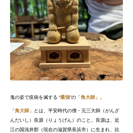
鬼の姿で疫病を滅する “
最強
”の「
角大師」。
「
角大師
」とは、平安時代の僧・元三大師（がんざ
んだいし）良源（りょうげん）のこと。良源は、近
江の国浅井郡（現在の滋賀県長浜市）に生まれ、比